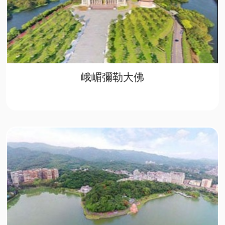
峨嵋彌勒大佛