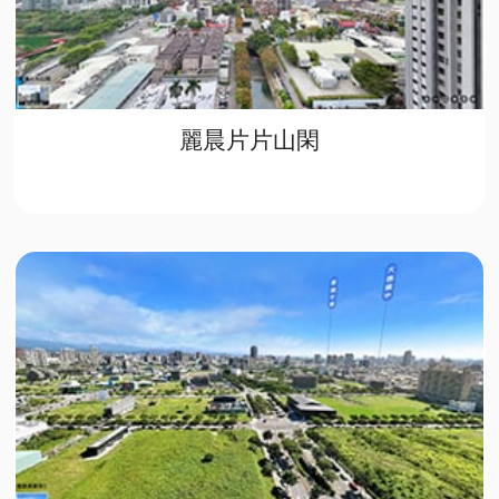
麗晨片片山閑