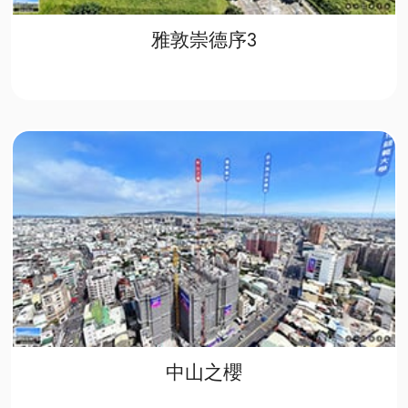
雅敦崇德序3
中山之櫻