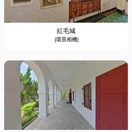
紅毛城
(環景相機)​