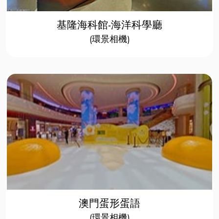
基隆海科館-海洋科學廳
(環景相機)
澳門蛋形蛋語
(環景相機)