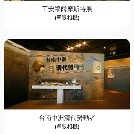
工安福爾摩斯特展
(單眼相機)
台南中洲清代勞動者
(單眼相機)