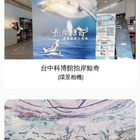
台中科博館拍岸鯨奇
(環景相機)​​