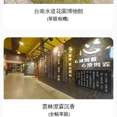
台南水道花園博物館
(單眼相機)​​
雲林澄霖沉香
(全幅單眼)​