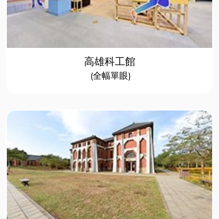
高雄科工館
(全幅單眼)​​